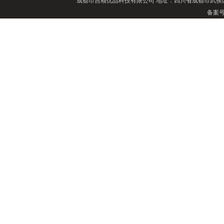
成都市吉顺优品科技有限公司
地址：四川省成都市武侯区
备案号