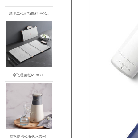
摩飞二代多功能料理锅...
摩飞暖菜板MR830...
摩飞便携式电热水壶M...