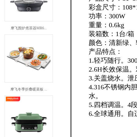
彩盒尺寸：108*1
功率：300W
重量：0.6kg
摩飞围炉煮茶器MR6...
装箱数：1台/箱
颜色：清新绿、
产品特点：
1.轻巧随行。3
2.6H长效保温
3.关盖烧水。
4.316不锈
摩飞冬季折叠暖菜板 ...
水。
5.四档调温。4段
6.全球通用。自适