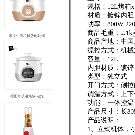
规格：12L烤箱x
材质：镀锌内胆
功率：800W 220
商品毛重：2.1k
米技生活机械版电炖锅...
商品产地：中国
操控方式：机械
容量：12L
内胆材质：镀锌
类型：独立式
开门方式：侧拉
调温方式：上下
德国米技电炖锅 电炖...
功能：一体控温
产品尺寸：长305
产品说明：
1、立式机体，